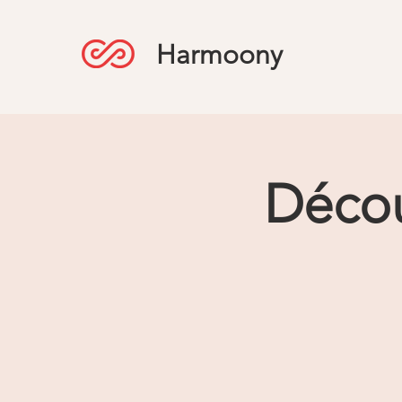
Harmoony
Décou