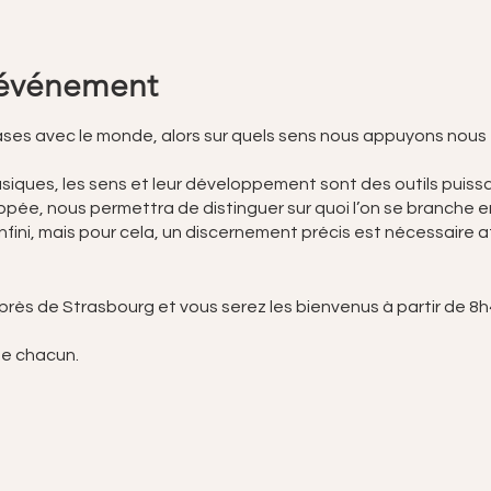
'événement
ses avec le monde, alors sur quels sens nous appuyons nous 
asiques, les sens et leur développement sont des outils puissa
oppée, nous permettra de distinguer sur quoi l’on se branche 
l’infini, mais pour cela, un discernement précis est nécessaire
rès de Strasbourg et vous serez les bienvenus à partir de 8h
de chacun.
ar personne ou 360€ par couple