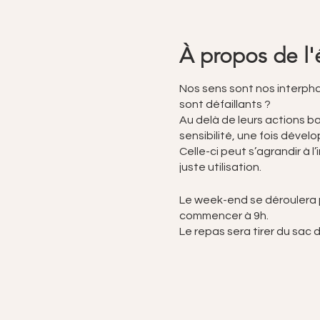
À propos de l
Nos sens sont nos interpha
sont défaillants ?
Au delà de leurs actions b
sensibilité, une fois dével
Celle-ci peut s’agrandir à 
juste utilisation.
Le week-end se déroulera p
commencer à 9h.
Le repas sera tirer du sac 
Horaires :
samedi de 9h à 18h
dimanche de 9h à 17h
Tarif du week-end : 200€ p