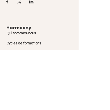
Harmoony
Qui sommes-nous
Cycles de formations
Stages et week-ends
Lien
Contact
Page Facebook
Chaine Youtube