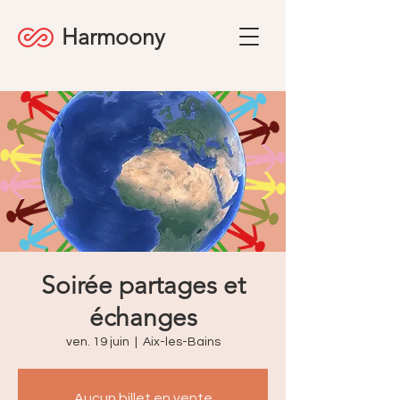
Harmoony
Soirée partages et
échanges
ven. 19 juin
  |  
Aix-les-Bains
Aucun billet en vente