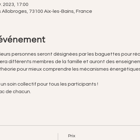
. 2023, 17:00
s Allobroges, 73100 Aix-les-Bains, France
'événement
ieurs personnes seront désignées par les baguettes pour réalis
ra différents membres de la famille et auront des enseigneme
 théorie pour mieux comprendre les mécanismes énergétiques 
n soin collectif pour tous les participants !
sac de chacun.
Prix