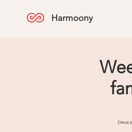
Harmoony
Wee
fa
Deux j