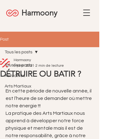
Harmoony
Post
Tous les posts
Harmoony
Tous les posts
6 janv. 2021
2 min de lecture
DÉTRUIRE OU BATIR ?
Actualités
Arts Martiaux
En cette période de nouvelle année, il 
est l’heure de se demander où mettre 
notre énergie !!!
La pratique des Arts Martiaux nous 
apprend à développer notre force 
physique et mentale mais il est de 
notre responsabilité, grâce à notre 