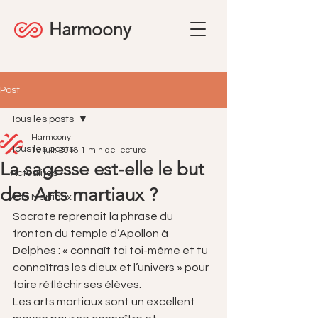
Harmoony
Post
Tous les posts
Harmoony
Tous les posts
13 juil. 2018
1 min de lecture
La sagesse est-elle le but
Actualités
des Arts martiaux ?
Arts Martiaux
Socrate reprenait la phrase du 
fronton du temple d’Apollon à 
Delphes : « connaît toi toi-même et tu 
connaîtras les dieux et l’univers » pour 
faire réfléchir ses élèves.
Les arts martiaux sont un excellent 