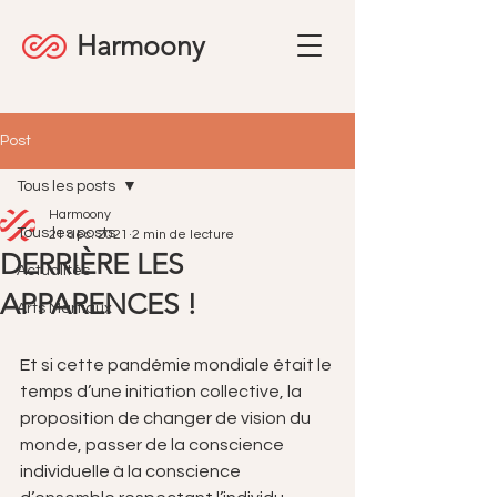
Harmoony
Post
Tous les posts
Harmoony
Tous les posts
21 déc. 2021
2 min de lecture
DERRIÈRE LES
Actualités
APPARENCES !
Arts Martiaux
Et si cette pandémie mondiale était le 
temps d’une initiation collective, la 
proposition de changer de vision du 
monde, passer de la conscience 
individuelle à la conscience 