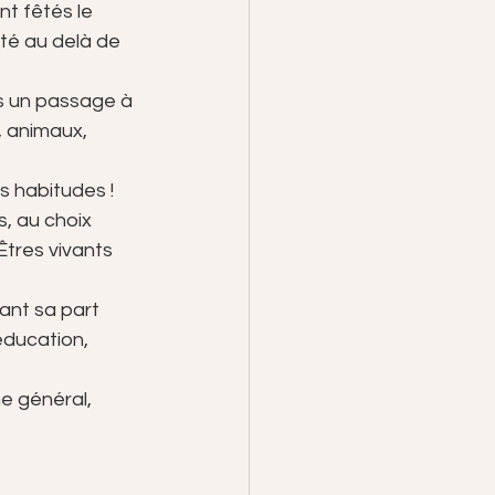
t fêtés le 
té au delà de 
s un passage à 
, animaux, 
 habitudes !
, au choix 
Êtres vivants 
ant sa part 
éducation, 
e général,  