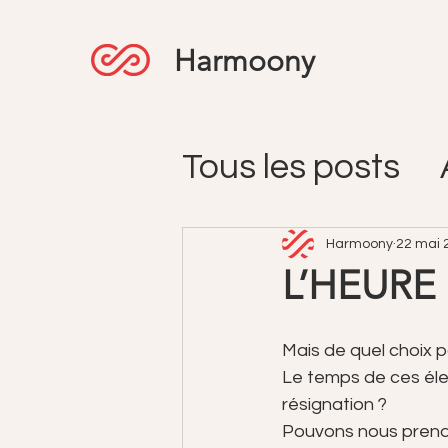
Harmoony
Tous les posts
Harmoony
22 mai 
L’HEURE
Mais de quel choix p
Le temps de ces élect
résignation ? 
Pouvons nous prendre