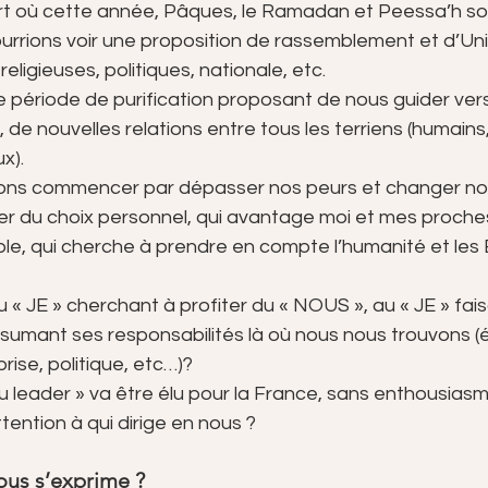
 où cette année, Pâques, le Ramadan et Peessa’h son
rrions voir une proposition de rassemblement et d’Uni
ligieuses, politiques, nationale, etc. 
 période de purification proposant de nous guider ver
, de nouvelles relations entre tous les terriens (humains
x). 
vons commencer par dépasser nos peurs et changer nos
 du choix personnel, qui avantage moi et mes proches
ble, qui cherche à prendre en compte l’humanité et les 
« JE » cherchant à profiter du « NOUS », au « JE » fais
ssumant ses responsabilités là où nous nous trouvons (
rise, politique, etc…)?  
 leader » va être élu pour la France, sans enthousiasm
tention à qui dirige en nous ?
ous s’exprime ?