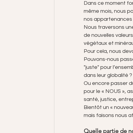
Dans ce moment fort
même mois, nous pou
nos appartenances re
Nous traversons une
de nouvelles valeurs
végétaux et minérau
Pour cela, nous de
Pouvons-nous passer
"juste" pour l’ensem
dans leur globalité ?
Ou encore passer du 
pour le « NOUS », a
santé, justice, entrep
Bientôt un « nouveau
mais faisons nous at
Quelle partie de n