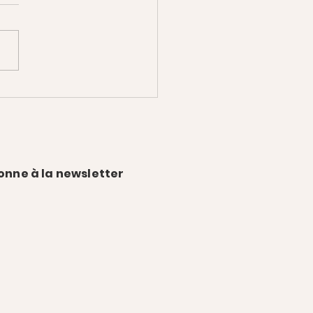
 où va-t-on ?
onne à la newsletter